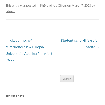
This entry was posted in
PhD and Job Offers
on
March 7, 2023
by
admin
.
Post
←
Akademische*r
Studentische Hilfskraft –
navigation
Mitarbeiter*in – Europa-
Charité
→
Universität Viadrina Frankfurt
(Oder)
Search
for:
RECENT POSTS