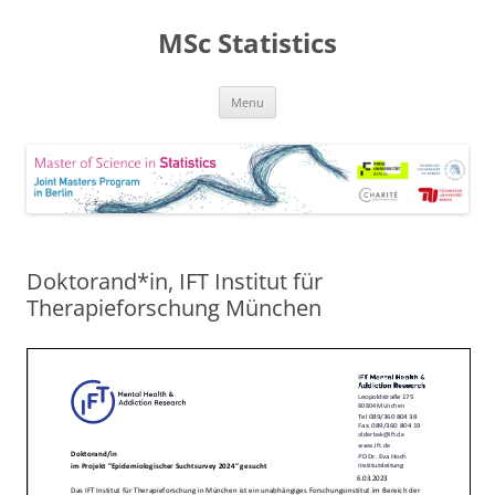
MSc Statistics
Skip
Menu
to
content
Doktorand*in, IFT Institut für
Therapieforschung München