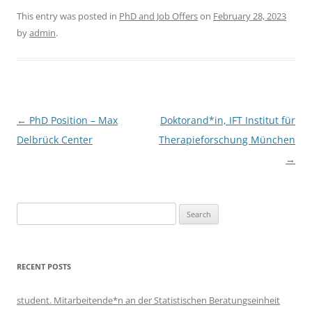
This entry was posted in
PhD and Job Offers
on
February 28, 2023
by
admin
.
Post
←
PhD Position – Max
Doktorand*in, IFT Institut für
navigation
Delbrück Center
Therapieforschung München
→
Search
for:
RECENT POSTS
student. Mitarbeitende*n an der Statistischen Beratungseinheit