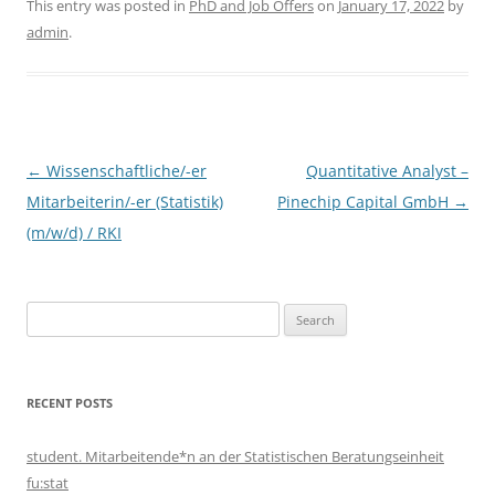
This entry was posted in
PhD and Job Offers
on
January 17, 2022
by
admin
.
Post
←
Wissenschaftliche/-er
Quantitative Analyst –
navigation
Mitarbeiterin/-er (Statistik)
Pinechip Capital GmbH
→
(m/w/d) / RKI
Search
for:
RECENT POSTS
student. Mitarbeitende*n an der Statistischen Beratungseinheit
fu:stat