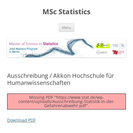
MSc Statistics
Skip
Menu
to
content
Ausschreibung / Akkon Hochschule für
Humanwissenschaften
Missing PDF "https://www.stat.de/wp-
content/uploads/Ausschreibung-Statistik-in-der-
Gefahrenabwehr.pdf".
Download PDF