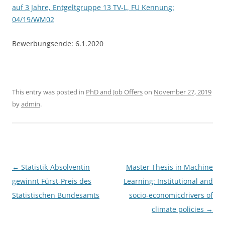
auf 3 Jahre, Entgeltgruppe 13 TV-L, FU Kennung:
04/19/WM02
Bewerbungsende: 6.1.2020
This entry was posted in
PhD and Job Offers
on
November 27, 2019
by
admin
.
Post
←
Statistik-Absolventin
Master Thesis in Machine
navigation
gewinnt Fürst-Preis des
Learning: Institutional and
Statistischen Bundesamts
socio-economicdrivers of
climate policies
→