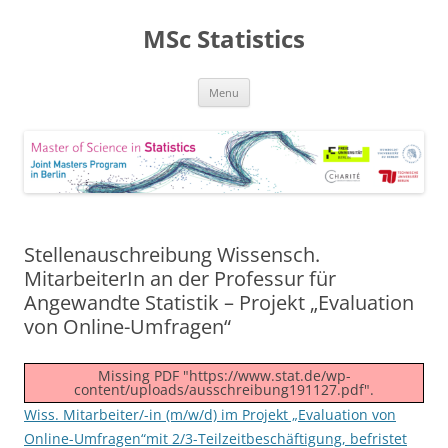
MSc Statistics
Skip
Menu
to
content
Stellenauschreibung Wissensch.
MitarbeiterIn an der Professur für
Angewandte Statistik – Projekt „Evaluation
von Online-Umfragen“
Missing PDF "https://www.stat.de/wp-
content/uploads/ausschreibung191127.pdf".
Wiss. Mitarbeiter/-in (m/w/d) im Projekt „Evaluation von
Online-Umfragen“mit 2/3-Teilzeitbeschäftigung, befristet