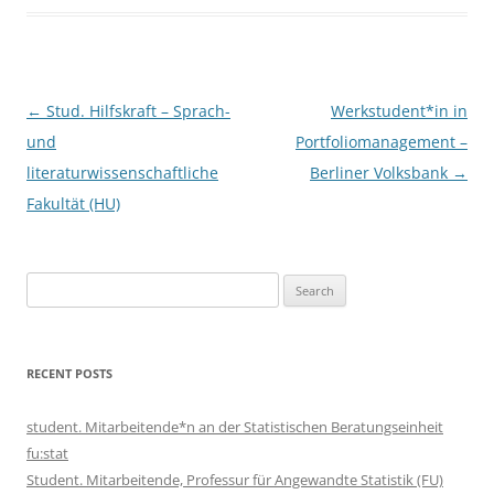
Post
←
Stud. Hilfskraft – Sprach-
Werkstudent*in in
navigation
und
Portfoliomanagement –
literaturwissenschaftliche
Berliner Volksbank
→
Fakultät (HU)
Search
for:
RECENT POSTS
student. Mitarbeitende*n an der Statistischen Beratungseinheit
fu:stat
Student. Mitarbeitende, Professur für Angewandte Statistik (FU)