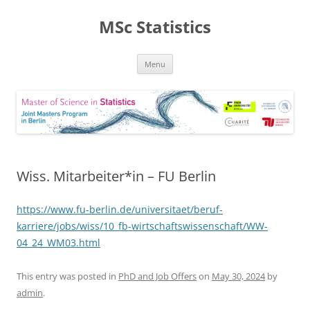
MSc Statistics
Skip
Menu
to
content
Wiss. Mitarbeiter*in – FU Berlin
https://www.fu-berlin.de/universitaet/beruf-
karriere/jobs/wiss/10_fb-wirtschaftswissenschaft/WW-
04_24_WM03.html
This entry was posted in
PhD and Job Offers
on
May 30, 2024
by
admin
.