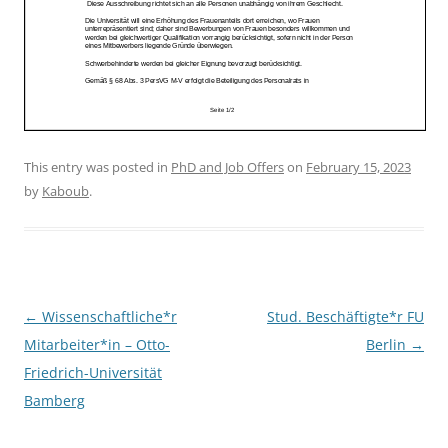
This entry was posted in
PhD and Job Offers
on
February 15, 2023
by
Kaboub
.
Post
←
Wissenschaftliche*r
Stud. Beschäftigte*r FU
navigation
Mitarbeiter*in – Otto-
Berlin
→
Friedrich-Universität
Bamberg