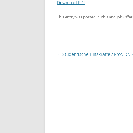
Download PDF
This entry was posted in
PhD and Job Offer
Post
←
Studentische Hilfskräfte / Prof. Dr.
navigation