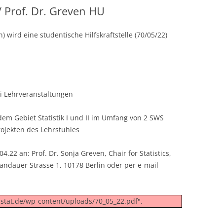
/ Prof. Dr. Greven HU
n) wird eine studentische Hilfskraftstelle (70/05/22)
i Lehrveranstaltungen
em Gebiet Statistik I und II im Umfang von 2 SWS
ojekten des Lehrstuhles
.22 an: Prof. Dr. Sonja Greven, Chair for Statistics,
andauer Strasse 1, 10178 Berlin oder per e-mail
.stat.de/wp-content/uploads/70_05_22.pdf".