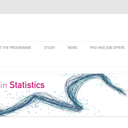
Skip
to
T THE PROGRAMME
STUDY
NEWS
PHD AND JOB OFFERS
content
IALISATIONS
MODULE OVERVIEW
COURSE LISTS
FORMS