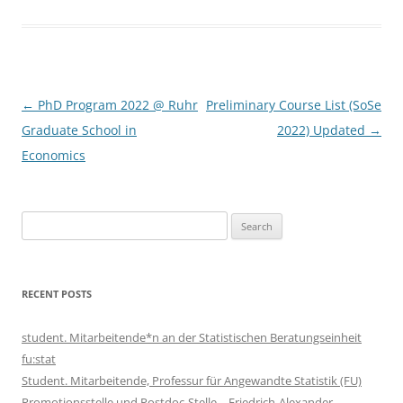
Post
←
PhD Program 2022 @ Ruhr
Preliminary Course List (SoSe
navigation
Graduate School in
2022) Updated
→
Economics
Search
for:
RECENT POSTS
student. Mitarbeitende*n an der Statistischen Beratungseinheit
fu:stat
Student. Mitarbeitende, Professur für Angewandte Statistik (FU)
Promotionsstelle und Postdoc-Stelle – Friedrich-Alexander-