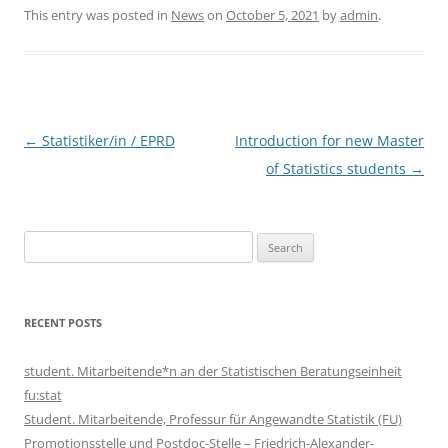
This entry was posted in
News
on
October 5, 2021
by
admin
.
Post
←
Statistiker/in / EPRD
Introduction for new Master
navigation
of Statistics students
→
Search
for:
RECENT POSTS
student. Mitarbeitende*n an der Statistischen Beratungseinheit
fu:stat
Student. Mitarbeitende, Professur für Angewandte Statistik (FU)
Promotionsstelle und Postdoc-Stelle – Friedrich-Alexander-