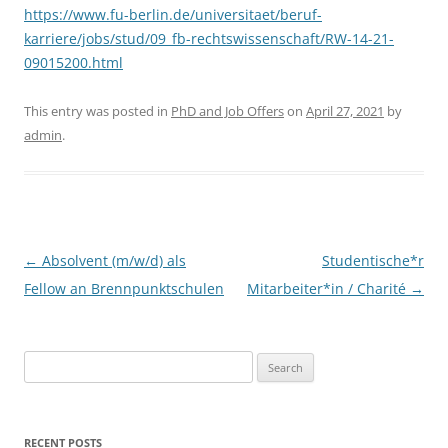
https://www.fu-berlin.de/universitaet/beruf-
karriere/jobs/stud/09_fb-rechtswissenschaft/RW-14-21-
09015200.html
This entry was posted in
PhD and Job Offers
on
April 27, 2021
by
admin
.
Post
←
Absolvent (m/w/d) als
Studentische*r
navigation
Fellow an Brennpunktschulen
Mitarbeiter*in / Charité
→
Search
for:
RECENT POSTS