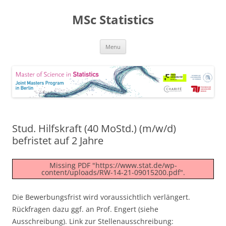
MSc Statistics
Skip
Menu
to
content
Stud. Hilfskraft (40 MoStd.) (m/w/d)
befristet auf 2 Jahre
Missing PDF "https://www.stat.de/wp-
content/uploads/RW-14-21-09015200.pdf".
Die Bewerbungsfrist wird voraussichtlich verlängert.
Rückfragen dazu ggf. an Prof. Engert (siehe
Ausschreibung). Link zur Stellenausschreibung: