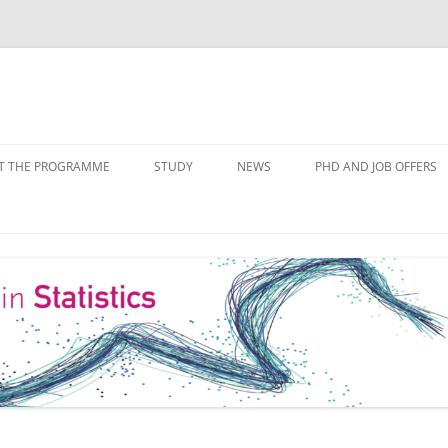
Skip
to
T THE PROGRAMME
STUDY
NEWS
PHD AND JOB OFFERS
content
IALISATIONS
MODULE OVERVIEW
COURSE LISTS
FORMS