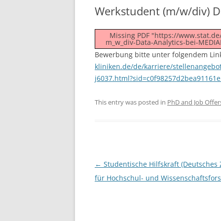
Werkstudent (m/w/div) D
Missing PDF "https://www.stat.d
m_w_div-Data-Analytics-bei-MEDIA
Bewerbung bitte unter folgendem Lin
kliniken.de/de/karriere/stellenange
j6037.html?sid=c0f98257d2bea91161
This entry was posted in
PhD and Job Offer
Post
←
Studentische Hilfskraft (Deutsches
navigation
für Hochschul- und Wissenschaftsfor