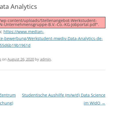
ata Analytics
e/wp-content/uploads/Stellenangebot-Werkstudent-
N-Unternehmensgruppe-B.V.-Co.-KG-Jobportal.pdf".
k:
https://www.median-
bote-bewerbung/Werkstudent-mwdiv-Data-Analytics-de-
e55d6b19b1961d
s
on
August 26, 2020
by
admin
.
 Zentrum
Studentische Aushilfe (m/w/d) Data Science
schung)
im WIdO
→