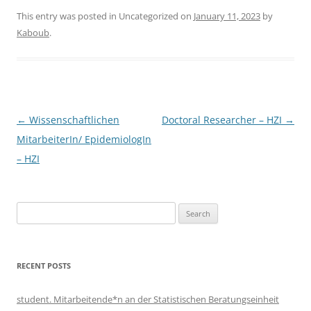
This entry was posted in Uncategorized on
January 11, 2023
by
Kaboub
.
Post
←
Wissenschaftlichen
Doctoral Researcher – HZI
→
navigation
MitarbeiterIn/ EpidemiologIn
– HZI
Search
for:
RECENT POSTS
student. Mitarbeitende*n an der Statistischen Beratungseinheit